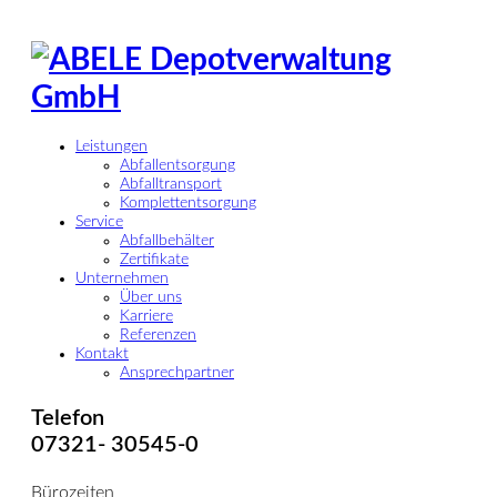
Leistungen
Abfallentsorgung
Abfalltransport
Komplettentsorgung
Service
Abfallbehälter
Zertifikate
Unternehmen
Über uns
Karriere
Referenzen
Kontakt
Ansprechpartner
Telefon
07321- 30545-0
Bürozeiten