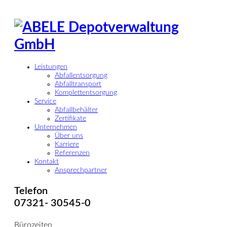
Leistungen
Abfallentsorgung
Abfalltransport
Komplettentsorgung
Service
Abfallbehälter
Zertifikate
Unternehmen
Über uns
Karriere
Referenzen
Kontakt
Ansprechpartner
Telefon
07321- 30545-0
Bürozeiten